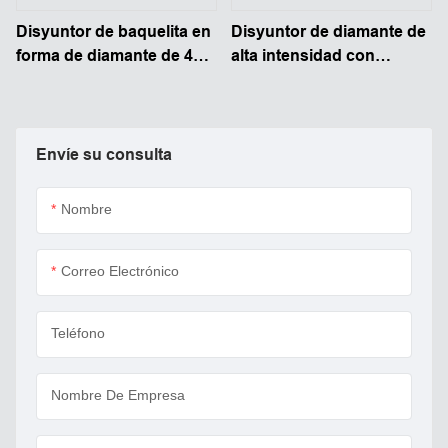
Disyuntor de baquelita en
Disyuntor de diamante de
forma de diamante de 48 V
alta intensidad con
CC con reinicio manual
reinicio manual de 48 V
CC y 200 A-300 A
Envíe su consulta
Nombre
Correo Electrónico
Teléfono
Nombre De Empresa