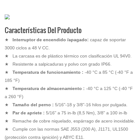
Características Del Producto
★
Interruptor
de encendido
/apagado:
capaz de soportar
3000 ciclos a 48 V CC.
★
La carcasa
es de plástico térmico con clasificación UL 94V0.
★
Resistente
a salpicaduras
y polvo con grado IP66.
★
Temperatura
de funcionamiento
:
-40 °C a 85 °C (-40 °F a
185 °F)
★
Temperatura
de almacenamiento
:
-40 °C a 125 °C (-40 °F
a 260 °F)
★
Tamaño
del perno
:
5/16"-18 y 3/8"-16 hilos por pulgada.
★
Par
de apriete
:
5/16" a 75 in-lb (8,5 Nm), 3/8" a 100 in-lb
★
Remache
de cobre niquelado, espárrago de acero inoxidable.
★
Cumple con las
normas SAE J553 (200 A), J1171, UL1500
(protección contra ignición) y ABYC E11.