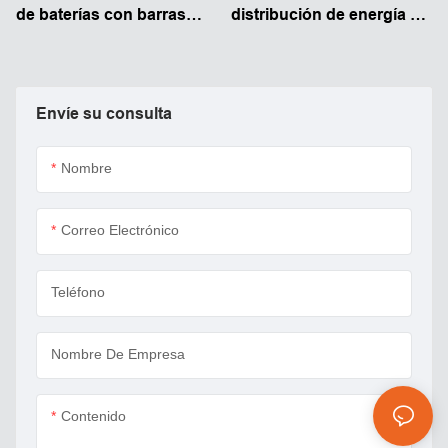
de baterías con barras
distribución de energía de
colectoras de alta
cobre de 8 vías y 600 A
resistencia r 12V-48V CC
con pernos
400A
Envíe su consulta
Nombre
Correo Electrónico
Teléfono
Nombre De Empresa
Contenido