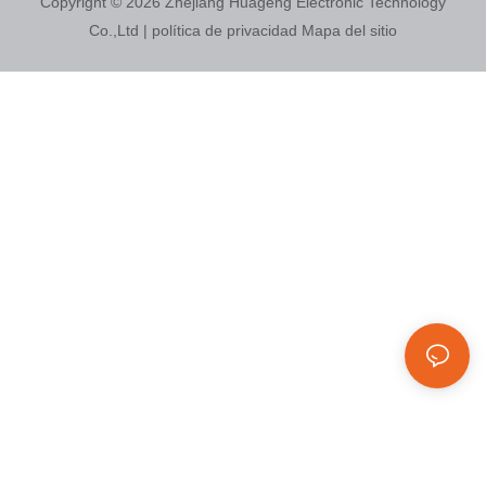
Copyright © 2026
Zhejiang Huageng Electronic Technology
gestionar múltiples sistemas
Co.,Ltd
|
política de privacidad
Mapa del sitio
eléctricos a bordo. Debido al
espacio de instalación limitado
y a la complejidad de las
cargas eléctricas de los
vehículos, la solución debía ser
altamente fiable, compacta y
totalmente personalizada para
la aplicación específica.