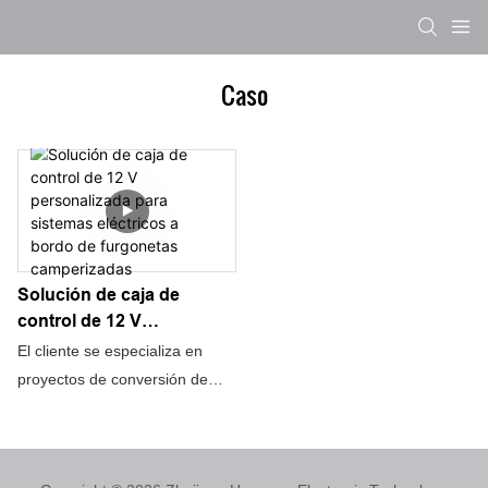
Caso
Solución de caja de
control de 12 V
personalizada para
El cliente se especializa en
sistemas eléctricos a
proyectos de conversión de
bordo de furgonetas
furgonetas y necesitaba una
camperizadas
caja de control de 12 V
fabricada a medida para