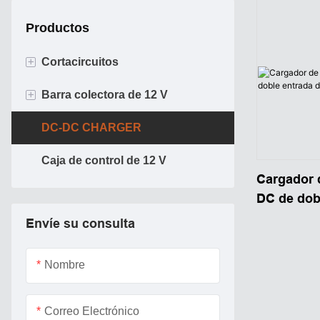
Productos
+
Cortacircuitos
+
Barra colectora de 12 V
Disyuntor de alta intensidad
DC-DC CHARGER
ATO ATC BREAKER
Pernos terminales
Caja de control de 12 V
Bar Marine Bus
Cargador 
Caja de barras colectoras de alta
DC de dob
resistencia
V y 25 A 
Envíe su consulta
Barra de distribución de alta
Nombre
resistencia
Correo Electrónico