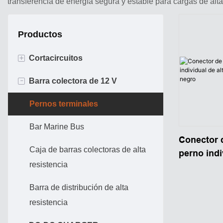
transferencia de energía segura y estable para cargas de alta
Productos
+
Cortacircuitos
-
Barra colectora de 12 V
Disyuntor de alta intensidad
ATO ATC BREAKER
Pernos terminales
Bar Marine Bus
Conector 
Caja de barras colectoras de alta
perno indi
resistencia
resistenci
Barra de distribución de alta
resistencia