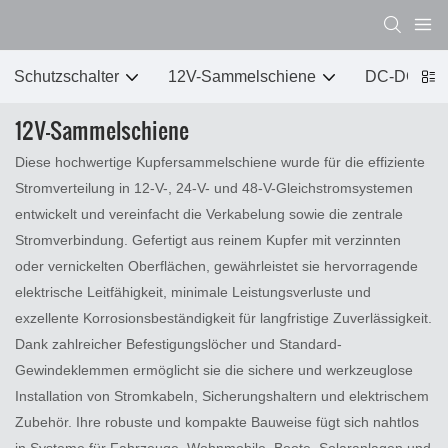
Schutzschalter
12V-Sammelschiene
DC-DC C
12V-Sammelschiene
Diese hochwertige Kupfersammelschiene wurde für die effiziente
Stromverteilung in 12-V-, 24-V- und 48-V-Gleichstromsystemen
entwickelt und vereinfacht die Verkabelung sowie die zentrale
Stromverbindung. Gefertigt aus reinem Kupfer mit verzinnten
oder vernickelten Oberflächen, gewährleistet sie hervorragende
elektrische Leitfähigkeit, minimale Leistungsverluste und
exzellente Korrosionsbeständigkeit für langfristige Zuverlässigkeit.
Dank zahlreicher Befestigungslöcher und Standard-
Gewindeklemmen ermöglicht sie die sichere und werkzeuglose
Installation von Stromkabeln, Sicherungshaltern und elektrischem
Zubehör. Ihre robuste und kompakte Bauweise fügt sich nahtlos
in Systeme für Fahrzeuge, Wohnmobile, Boote, Solaranlagen und