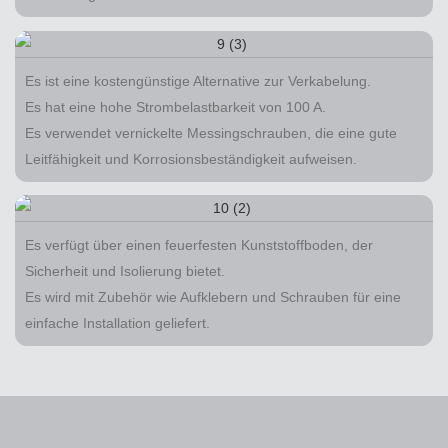
Es ist eine kostengünstige Alternative zur Verkabelung.
Es hat eine hohe Strombelastbarkeit von 100 A.
Es verwendet vernickelte Messingschrauben, die eine gute
Leitfähigkeit und Korrosionsbeständigkeit aufweisen.
Es verfügt über einen feuerfesten Kunststoffboden, der
Sicherheit und Isolierung bietet.
Es wird mit Zubehör wie Aufklebern und Schrauben für eine
einfache Installation geliefert.