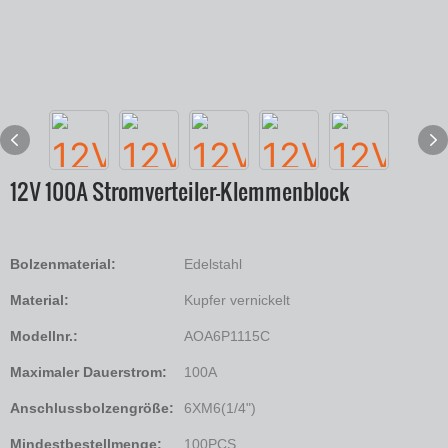
12V 100A Stromverteiler-Klemmenblock
Bolzenmaterial:
Edelstahl
Material:
Kupfer vernickelt
Modellnr.:
AOA6P1115C
Maximaler Dauerstrom:
100A
Anschlussbolzengröße:
6XM6(1/4")
Mindestbestellmenge:
100PCS