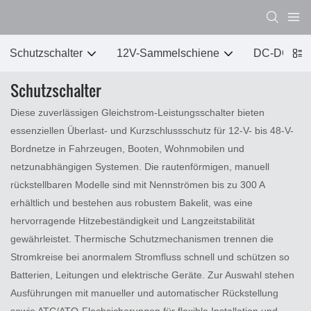
Schutzschalter
12V-Sammelschiene
DC-DC C
Schutzschalter
Diese zuverlässigen Gleichstrom-Leistungsschalter bieten
essenziellen Überlast- und Kurzschlussschutz für 12-V- bis 48-V-
Bordnetze in Fahrzeugen, Booten, Wohnmobilen und
netzunabhängigen Systemen. Die rautenförmigen, manuell
rückstellbaren Modelle sind mit Nennströmen bis zu 300 A
erhältlich und bestehen aus robustem Bakelit, was eine
hervorragende Hitzebeständigkeit und Langzeitstabilität
gewährleistet. Thermische Schutzmechanismen trennen die
Stromkreise bei anormalem Stromfluss schnell und schützen so
Batterien, Leitungen und elektrische Geräte. Zur Auswahl stehen
Ausführungen mit manueller und automatischer Rückstellung
sowie ATC/ATO-Flachsicherungen für flexible Installation und