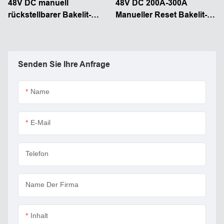
48V DC manuell
48V DC 200A-300A
rückstellbarer Bakelit-
Manueller Reset Bakelit-
Hochstrom-
Hochstrom-Diamant-
Leistungsschalter in
Leistungsschalter
Diamantform
Senden Sie Ihre Anfrage
Name
E-Mail
Telefon
Name Der Firma
Inhalt