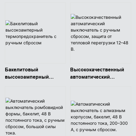
выключателей ATC/ATO,
сбросом, перезарядные
перезарядные
предохранители
лезвийные
ATC/ATO.
предохранители
Бакелитовый
Высококачественный
высокоамперный
автоматический
термопредохранитель с
выключатель с ручным
ручным сбросом
сбросом, защита от
тепловой перегрузки
12–48 В.