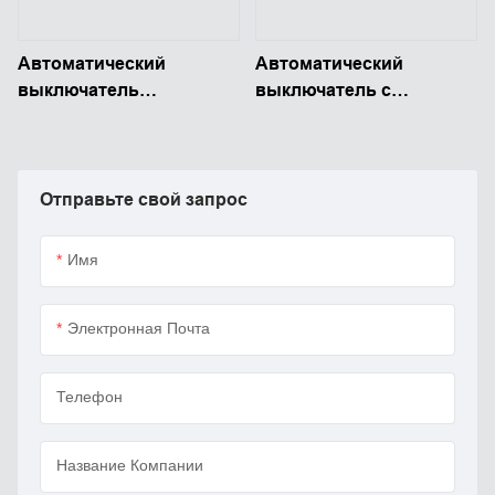
Автоматический
Автоматический
выключатель
выключатель с
ромбовидной формы,
алмазным корпусом,
бакелит, 48 В
бакелит, 48 В
постоянного тока, с
постоянного тока, 200–
ручным сбросом,
300 А, с ручным
Отправьте свой запрос
большой силы тока.
сбросом.
Имя
Электронная Почта
Телефон
Название Компании