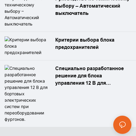
оборудования, системным
выбору – Автоматический
проектировщикам и
выключатель
инженерам-электрикам в
выборе блоков
предохранителей,
Критерии выбора блока
отвечающих
предохранителей
функциональным,
механическим и
экологическим требованиям
Специально разработанное
в условиях серийного
решение для блока
производства.
управления 12 В для
бортовых электрических
систем при
переоборудовании фургонов.