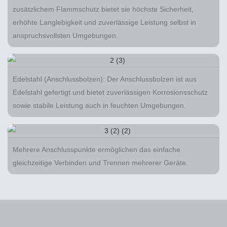
zusätzlichem Flammschutz bietet sie höchste Sicherheit,
erhöhte Langlebigkeit und zuverlässige Leistung selbst in
anspruchsvollsten Umgebungen.
Edelstahl (Anschlussbolzen): Der Anschlussbolzen ist aus
Edelstahl gefertigt und bietet zuverlässigen Korrosionsschutz
sowie stabile Leistung auch in feuchten Umgebungen.
Mehrere Anschlusspunkte ermöglichen das einfache
gleichzeitige Verbinden und Trennen mehrerer Geräte.