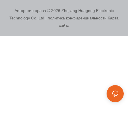
Авторские права © 2026
Zhejiang Huageng Electronic
Technology Co.,Ltd
|
политика конфиденциальности
Карта
сайта