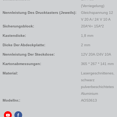
(Verriegelung)
Nennleistung Des Drucktasters (jeweils):
Gleichspannung 12
V 20 A / 24 V 10 A
Sicherungsblock:
20A*4+ 15A*2
Kastendicke:
1,8 mm
Dicke Der Abdeckplatte:
2 mm
Nennleistung Der Steckdose:
12V 20A /24V 10A
Kartonabmessungen:
365 * 267 * 141 mm
Material:
Lasergeschnittenes,
schwarz
pulverbeschichtetes
Aluminium
Modellnr.:
AOS3613