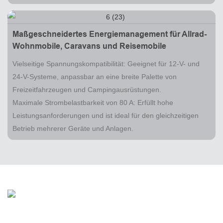
Maßgeschneidertes Energiemanagement für Allrad-
Wohnmobile, Caravans und Reisemobile
Vielseitige Spannungskompatibilität: Geeignet für 12-V- und
24-V-Systeme, anpassbar an eine breite Palette von
Freizeitfahrzeugen und Campingausrüstungen.
Maximale Strombelastbarkeit von 80 A: Erfüllt hohe
Leistungsanforderungen und ist ideal für den gleichzeitigen
Betrieb mehrerer Geräte und Anlagen.