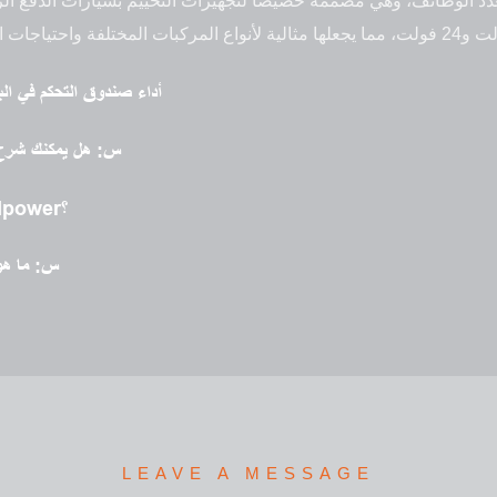
د الوظائف، وهي مصممة خصيصًا لتجهيزات التخييم بسيارات الدفع الرب
س: كيف يُحسّن مستوى الحماية IP54 أداء صندوق ا
س: هل يمكنك شرح إ
س: هل تتوفر إمكانية تخصيص صندوق التحكم Amodpower؟
س: ما هو
LEAVE A MESSAGE