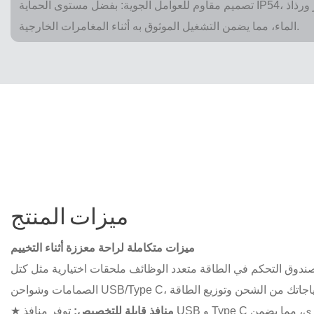
تصميم مقاوم للعوامل الجوية: بفضل مستوى الحماية IP54، يحمي الصندوق من دخول الغبار ورذاذ
الماء، مما يضمن التشغيل الموثوق به أثناء المغامرات الخارجية.
ميزات المنتج
ميزات متكاملة لراحة معززة أثناء التخييم
دوق التحكم في الطاقة متعدد الوظائف ملحقات اختيارية مثل كتل
منافذ قابلة للتخصيص:
توفر منافذ USB و Type C وخيارات إخراج متعددة أخرى، مما يضمن
★