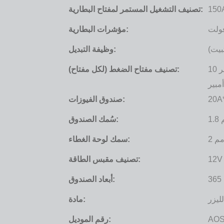
150
تصنيف التشغيل المستمر لمفتاح البطارية:
مؤشرات البطارية:
بيت)
وظيفة التبديل:
جهد مزدوج 12 فولت تيار مستمر 20 أمبير / 24 فولت تيار مستمر 10
تصنيف مفتاح الضغط (لكل مفتاح):
أمبير
20A
صندوق الفيوزات:
م
سُمك الصندوق:
 مم
سمك لوحة الغطاء:
12V
تصنيف مقبس الطاقة:
أبعاد الصندوق:
ليزر
مادة:
AOS
رقم الموديل: