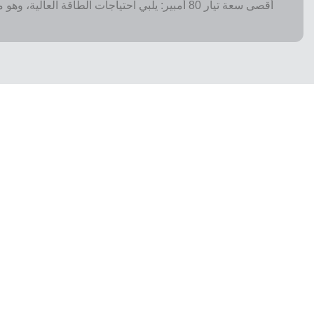
أقصى سعة تيار 80 أمبير: يلبي احتياجات الطاقة العال