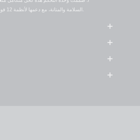
أ: صُممت وحدة التحكم هذه كحل متكامل متعد
المتينة، والحاصل على شهادة CE، السلامة والمتانة، مع دعمها لأنظمة 12 فولت و24 فولت، مما يجعلها مثالية لأنواع المركبات المختلفة واحتياجات الطاقة المتنوعة.