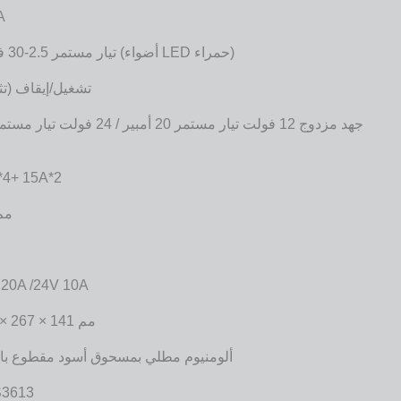
A
تيار مستمر 2.5-30 فولت (أضواء LED حمراء)
تشغيل/إيقاف (تث
*4+ 15A*2
1.8 م
2
 20A /24V 10A
365 × 267 × 141 مم
ألومنيوم مطلي بمسحوق أسود مقطوع بال
3613