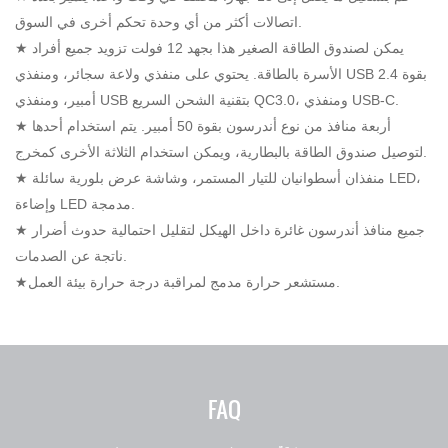
اتصالات أكثر من أي وحدة تحكم أخرى في السوق.
★ يمكن لصندوق الطاقة الصغير هذا بجهد 12 فولت تزويد جميع أفراد
الأسرة بالطاقة. يحتوي على منفذي ولاعة سجائر، ومنفذي USB بقوة 2.4
أمبير، ومنفذي USB بتقنية الشحن السريع QC3.0، ومنفذي USB-C.
★ أربعة منافذ من نوع أندرسون بقوة 50 أمبير. يتم استخدام أحدها
لتوصيل صندوق الطاقة بالبطارية، ويمكن استخدام الثلاثة الأخرى كمخرج.
★ منفذان أسطوانيان للتيار المستمر، وشاشة عرض بلورية سائلة LED،
وإضاءة LED مدمجة.
★ جميع منافذ أندرسون غائرة داخل الهيكل لتقليل احتمالية حدوث أضرار
ناتجة عن الصدمات.
★مستشعر حرارة مدمج لمراقبة درجة حرارة بيئة العمل.
FAQ