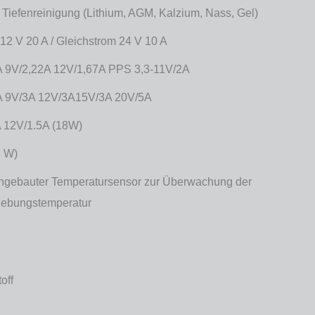
 Tiefenreinigung (Lithium, AGM, Kalzium, Nass, Gel)
12 V 20 A / Gleichstrom 24 V 10 A
 9V/2,22A 12V/1,67A PPS 3,3-11V/2A
A 9V/3A 12V/3A15V/3A 20V/5A
 12V/1.5A (18W)
2 W)
gebauter Temperatursensor zur Überwachung der
gebungstemperatur
off