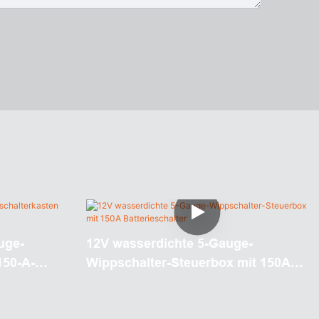
uge-
12V wasserdichte 5-Gauge-
150-A-
Wippschalter-Steuerbox mit 150A
Batterieschalter