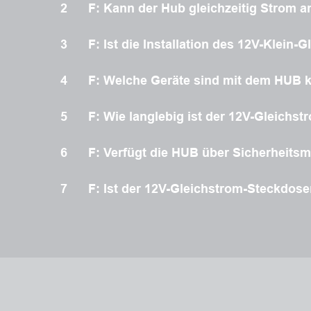
2
F: Kann der Hub gleichzeitig Strom a
3
F: Ist die Installation des 12V-Klei
4
F: Welche Geräte sind mit dem HUB 
5
F: Wie langlebig ist der 12V-Gleichst
6
F: Verfügt die HUB über Sicherheits
7
F: Ist der 12V-Gleichstrom-Steckdos