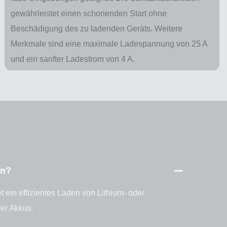
gewährleistet einen schonenden Start ohne
Beschädigung des zu ladenden Geräts. Weitere
Merkmale sind eine maximale Ladespannung von 25 A
und ein sanfter Ladestrom von 4 A.
en?
 ein effizientes Laden von Lithium- oder
er Akkus.