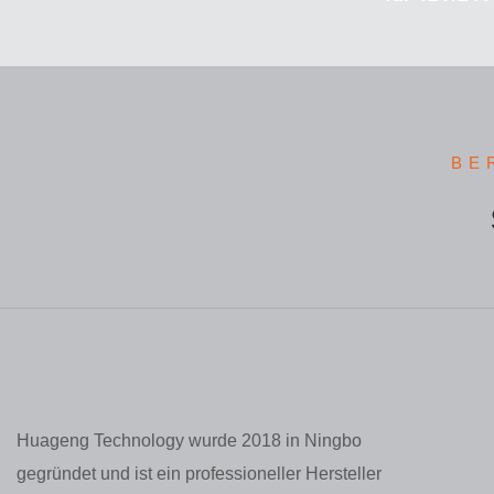
Anschluss
Allradantr
Outdoor-C
BE
Huageng Technology wurde 2018 in Ningbo
gegründet und ist ein professioneller Hersteller