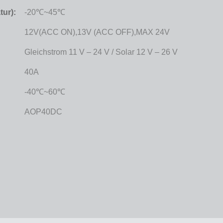
ur):
-20℃~45℃
12V(ACC ON),13V (ACC OFF),MAX 24V
Gleichstrom 11 V – 24 V / Solar 12 V – 26 V
40A
-40℃~60℃
AOP40DC