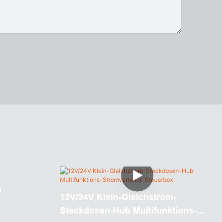
n
12V/24V Klein-Gleichstrom-
Steckdosen-Hub Multifunktions-