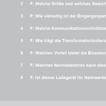
2
F: Welche Größe und welches Gewicht 
3
F: Wie vielseitig ist der Eingangssp
4
F: Welche Kommunikationsschnittste
5
F: Wie trägt die Transformatorisolier
6
F: Welchen Vorteil bietet die Einzel
7
F: Welchen Nennladestrom kann diese
8
F: Ist dieses Ladegerät für Heimwerke