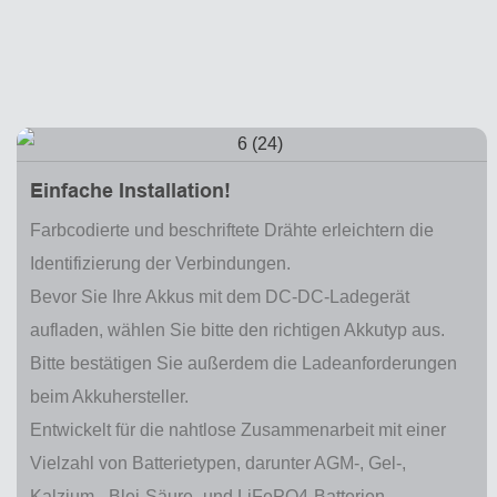
Einfache Installation!
Farbcodierte und beschriftete Drähte erleichtern die
Identifizierung der Verbindungen.
Bevor Sie Ihre Akkus mit dem DC-DC-Ladegerät
aufladen, wählen Sie bitte den richtigen Akkutyp aus.
Bitte bestätigen Sie außerdem die Ladeanforderungen
beim Akkuhersteller.
Entwickelt für die nahtlose Zusammenarbeit mit einer
Vielzahl von Batterietypen, darunter AGM-, Gel-,
Kalzium-, Blei-Säure- und LiFePO4-Batterien.