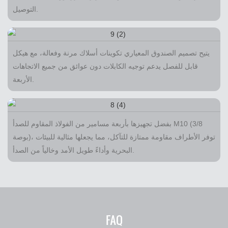
التوصيل.
يتيح تصميم الصندوق المعياري تكوينات أسلاك مرنة وفعالة، مع هيكل
قابل للفصل يدعم توجيه الكابلات دون عوائق من جميع الاتجاهات
الأربعة.
بفضل تجهيزها بأربعة مسامير من الفولاذ المقاوم للصدأ M10 (3/8
بوصة)، توفر الأطراف مقاومة ممتازة للتآكل، مما يجعلها مثالية للبيئات
البحرية وأداءً طويل الأمد وخالياً من الصدأ.
FAQ