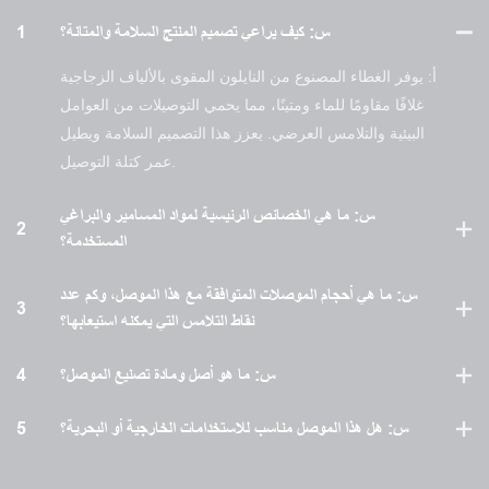
س: كيف يراعي تصميم المنتج السلامة والمتانة؟
1
أ: يوفر الغطاء المصنوع من النايلون المقوى بالألياف الزجاجية
غلافًا مقاومًا للماء ومتينًا، مما يحمي التوصيلات من العوامل
البيئية والتلامس العرضي. يعزز هذا التصميم السلامة ويطيل
عمر كتلة التوصيل.
س: ما هي الخصائص الرئيسية لمواد المسامير والبراغي
2
المستخدمة؟
س: ما هي أحجام الموصلات المتوافقة مع هذا الموصل، وكم عدد
3
نقاط التلامس التي يمكنه استيعابها؟
س: ما هو أصل ومادة تصنيع الموصل؟
4
س: هل هذا الموصل مناسب للاستخدامات الخارجية أو البحرية؟
5