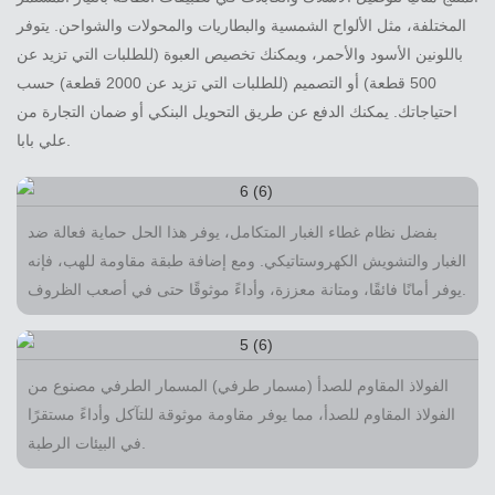
المختلفة، مثل الألواح الشمسية والبطاريات والمحولات والشواحن. يتوفر
باللونين الأسود والأحمر، ويمكنك تخصيص العبوة (للطلبات التي تزيد عن
500 قطعة) أو التصميم (للطلبات التي تزيد عن 2000 قطعة) حسب
احتياجاتك. يمكنك الدفع عن طريق التحويل البنكي أو ضمان التجارة من
علي بابا.
بفضل نظام غطاء الغبار المتكامل، يوفر هذا الحل حماية فعالة ضد
الغبار والتشويش الكهروستاتيكي. ومع إضافة طبقة مقاومة للهب، فإنه
يوفر أمانًا فائقًا، ومتانة معززة، وأداءً موثوقًا حتى في أصعب الظروف.
الفولاذ المقاوم للصدأ (مسمار طرفي) المسمار الطرفي مصنوع من
الفولاذ المقاوم للصدأ، مما يوفر مقاومة موثوقة للتآكل وأداءً مستقرًا
في البيئات الرطبة.