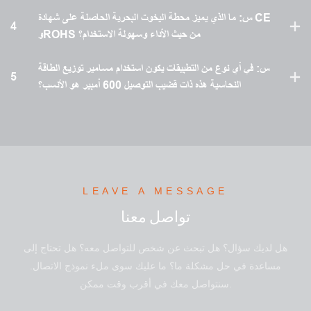
س: ما الذي يميز محطة اليخوت البحرية الحاصلة على شهادة CE
4
وROHS من حيث الأداء وسهولة الاستخدام؟
س: في أي نوع من التطبيقات يكون استخدام مسامير توزيع الطاقة
5
النحاسية هذه ذات قضيب التوصيل 600 أمبير هو الأنسب؟
LEAVE A MESSAGE
تواصل معنا
هل لديك سؤال؟ هل تبحث عن شخص للتواصل معه؟ هل تحتاج إلى
مساعدة في حل مشكلة ما؟ ما عليك سوى ملء نموذج الاتصال.
سنتواصل معك في أقرب وقت ممكن.