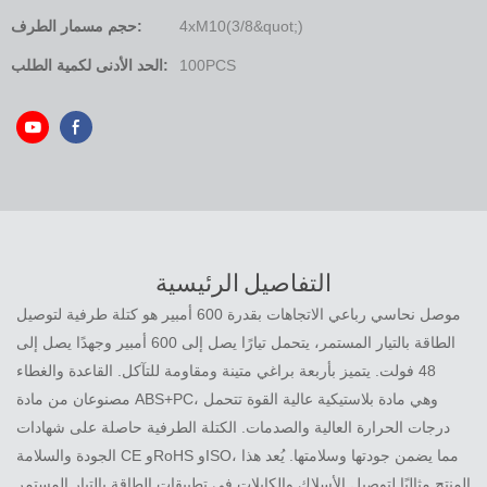
4xM10(3/8&quot;)
حجم مسمار الطرف:
100PCS
الحد الأدنى لكمية الطلب:
التفاصيل الرئيسية
موصل نحاسي رباعي الاتجاهات بقدرة 600 أمبير هو كتلة طرفية لتوصيل
الطاقة بالتيار المستمر، يتحمل تيارًا يصل إلى 600 أمبير وجهدًا يصل إلى
48 فولت. يتميز بأربعة براغي متينة ومقاومة للتآكل. القاعدة والغطاء
مصنوعان من مادة ABS+PC، وهي مادة بلاستيكية عالية القوة تتحمل
درجات الحرارة العالية والصدمات. الكتلة الطرفية حاصلة على شهادات
الجودة والسلامة CE وRoHS وISO، مما يضمن جودتها وسلامتها. يُعد هذا
المنتج مثاليًا لتوصيل الأسلاك والكابلات في تطبيقات الطاقة بالتيار المستمر